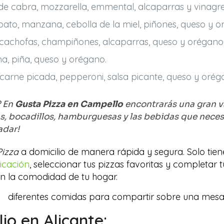
 de cabra, mozzarella, emmental, alcaparras y vinagr
ato, manzana, cebolla de la miel, piñones, queso y o
lcachofas, champiñones, alcaparras, queso y orégano
na, piña, queso y orégano.
carne picada, pepperoni, salsa picante, queso y orég
? En
Gusta Pizza en Campello
encontrarás una gran v
, bocadillos, hamburguesas y las bebidas que neces
adar!
Pizza
a domicilio de manera rápida y segura. Solo tien
icación
, seleccionar tus pizzas favoritas y completar
r en la comodidad de tu hogar.
io en Alicante: