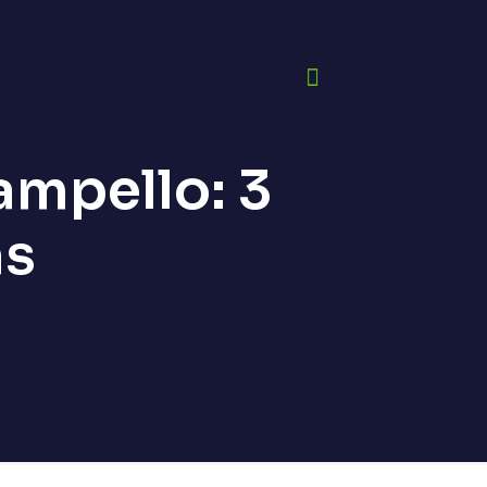
ampello: 3
as