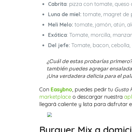
Cabrita
: pizza con tomate, queso
Luna de miel:
tomate, magret de p
Meli Melo:
tomate, jamón, atún, a
Exótica
: Tomate, morcilla, manza
Del jefe:
Tomate, bacon, cebolla, 
¿Cuál de estas probarías primero
también puedes agregar ensaladas
¡Una verdadera delicia para el pal
Con
Easybno
, puedes pedir tu
Gusta 
marketplace
o descargar nuestra
apl
llegará caliente y lista para disfruta
Burguer Mix
a domicil