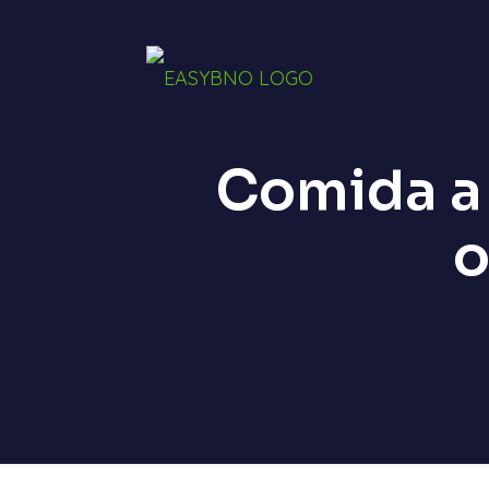
Comida a 
ook
App
o
rtir